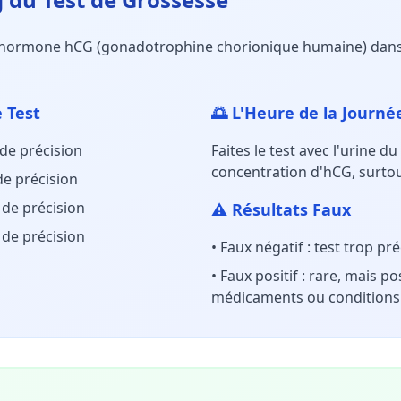
l'hormone hCG (gonadotrophine chorionique humaine) dans l'
 Test
🌅 L'Heure de la Journ
de précision
Faites le test avec l'urine d
concentration d'hCG, surtou
de précision
 de précision
⚠️ Résultats Faux
 de précision
•
Faux négatif : test trop pr
•
Faux positif : rare, mais p
médicaments ou conditions