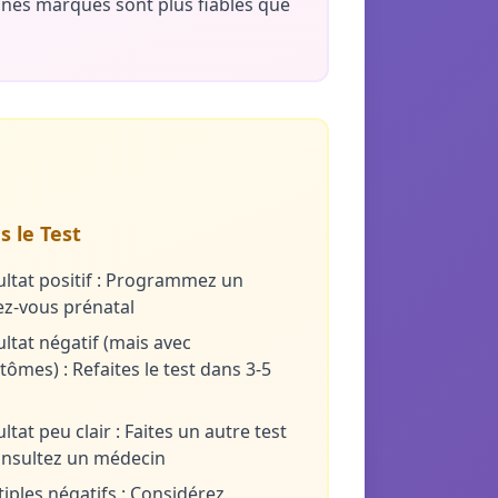
ines marques sont plus fiables que
s le Test
ultat positif : Programmez un
z-vous prénatal
ltat négatif (mais avec
ômes) : Refaites le test dans 3-5
ltat peu clair : Faites un autre test
onsultez un médecin
iples négatifs : Considérez