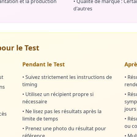
antation et la production
•
Qualité de marque : Certa
d'autres
our le Test
Pendant le Test
Aprè
st
•
Suivez strictement les instructions de
•
Rés
timing
rende
ons
•
Utilisez un récipient propre si
•
Résu
nécessaire
sympt
jours
•
Ne lisez pas les résultats après la
cès
limite de temps
•
Résu
ou c
•
Prenez une photo du résultat pour
référence
•
Mult