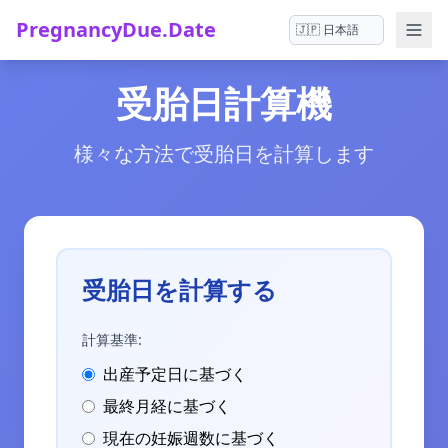
PregnancyDue.Date
受胎日計算機
様々な方法で受胎日を計算します
受胎日を計算する
計算基準
:
出産予定日に基づく
最終月経に基づく
現在の妊娠週数に基づく