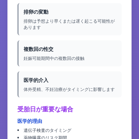
排卵の変動
排卵は予想より早くまたは遅く起こる可能性が
あります
複数回の性交
妊娠可能期間中の複数回の接触
医学的介入
体外受精、不妊治療がタイミングに影響します
受胎日が重要な場合
医学的理由
遺伝子検査のタイミング
薬物曝露のリスク期間