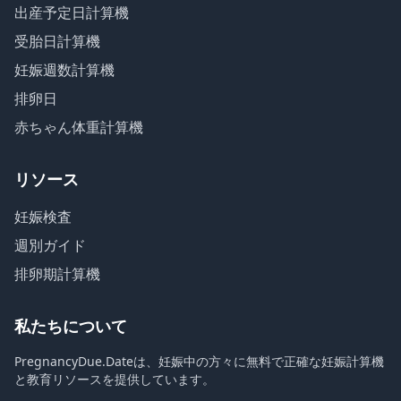
出産予定日計算機
受胎日計算機
妊娠週数計算機
排卵日
赤ちゃん体重計算機
リソース
妊娠検査
週別ガイド
排卵期計算機
私たちについて
PregnancyDue.Dateは、妊娠中の方々に無料で正確な妊娠計算機
と教育リソースを提供しています。