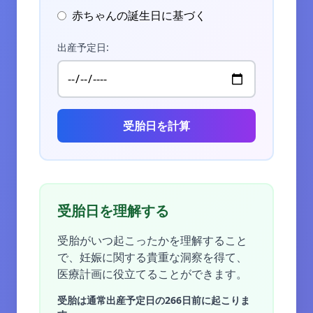
赤ちゃんの誕生日に基づく
出産予定日
:
受胎日を計算
受胎日を理解する
受胎がいつ起こったかを理解すること
で、妊娠に関する貴重な洞察を得て、
医療計画に役立てることができます。
受胎は通常出産予定日の266日前に起こりま