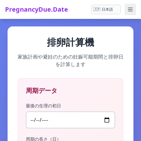
PregnancyDue.Date
排卵計算機
家族計画や避妊のための妊娠可能期間と排卵日
を計算します
周期データ
最後の生理の初日
周期の長さ（日）