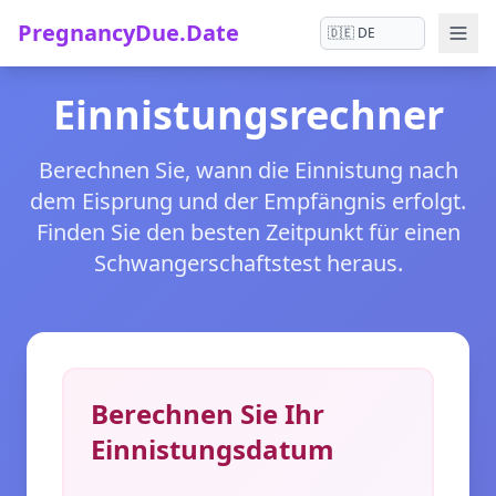
PregnancyDue.Date
Einnistungsrechner
Berechnen Sie, wann die Einnistung nach
dem Eisprung und der Empfängnis erfolgt.
Finden Sie den besten Zeitpunkt für einen
Schwangerschaftstest heraus.
Berechnen Sie Ihr
Einnistungsdatum